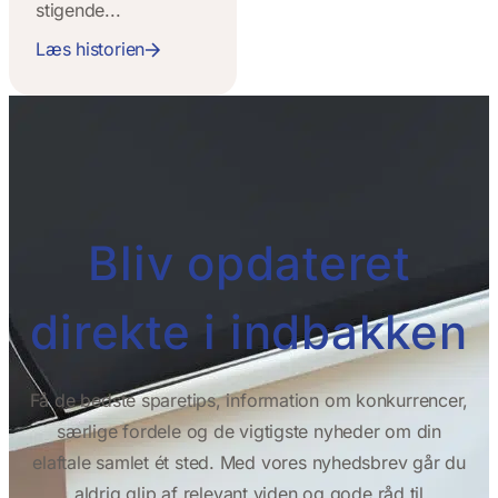
stigende...
Læs historien
Bliv opdateret
direkte i indbakken
Få de bedste sparetips, information om konkurrencer,
særlige fordele og de vigtigste nyheder om din
elaftale samlet ét sted. Med vores nyhedsbrev går du
aldrig glip af relevant viden og gode råd til