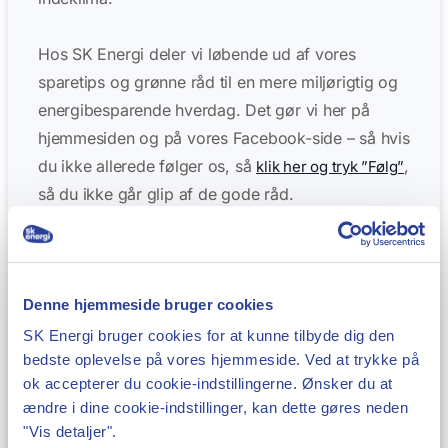
Hos SK Energi deler vi løbende ud af vores
sparetips og grønne råd til en mere miljørigtig og
energibesparende hverdag. Det gør vi her på
hjemmesiden og på vores Facebook-side – så hvis
du ikke allerede følger os, så
,
klik her og tryk ”Følg”
så du ikke går glip af de gode råd.
Ønsker du at tage skridtet videre og få at vide,
hvordan din bolig bliver mere energibesparende
Denne hjemmeside bruger cookies
og miljøvenlig, så book et gratis Energitjek hos
Envafors. Her kommer en energivejleder ud og
SK Energi bruger cookies for at kunne tilbyde dig den
bedste oplevelse på vores hjemmeside. Ved at trykke på
gennemgår din bolig fra kælder til kvist og giver
ok accepterer du cookie-indstillingerne. Ønsker du at
dig det fulde overblik over, hvordan du bedst
ændre i dine cookie-indstillinger, kan dette gøres neden
energioptimerer boligen.
"Vis detaljer".