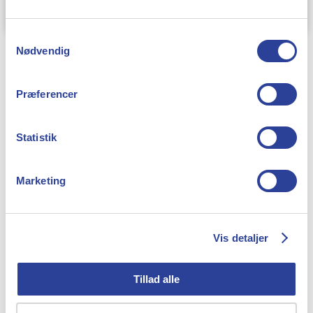
.
Book et gratis energitjek her
Samtykkevalg
Nødvendig
Præferencer
Statistik
Læs vores seneste
Marketing
nyheder
Vis detaljer
Tillad alle