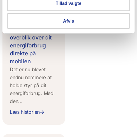
Tillad valgte
Afvis
Ny app: Få
overblik over dit
energiforbrug
direkte på
mobilen
Det er nu blevet
endnu nemmere at
holde styr på dit
energiforbrug. Med
den...
Læs historien