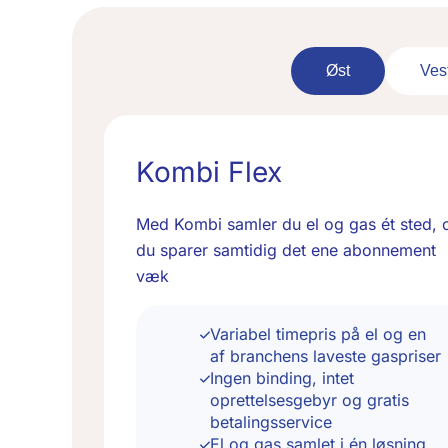
Øst
Ves
Kombi Flex
Med Kombi samler du el og gas ét sted, 
du sparer samtidig det ene abonnement
væk
Variabel timepris på el og en
af branchens laveste gaspriser
Ingen binding, intet
oprettelsesgebyr og gratis
betalingsservice
El og gas samlet i én løsning