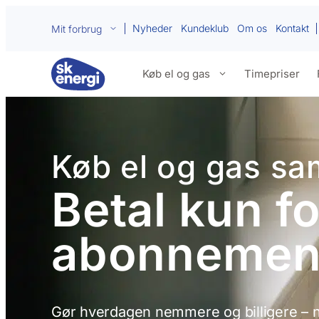
Nyheder
Kundeklub
Om os
Kontakt
Mit forbrug
Køb el og gas
Timepriser
Køb el og gas s
Betal kun f
abonnemen
Gør hverdagen nemmere og billigere – n