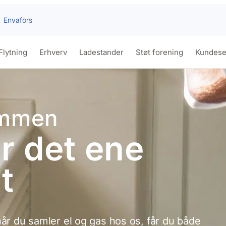
Envafors
Flytning
Erhverv
Ladestander
Støt forening
Kundese
ammen
or det ene
t
år du samler el og gas hos os, får du både