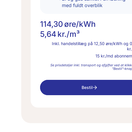
med fuldt overblik
114,30
øre/kWh
5,64
kr./m³
Inkl. handelstillæg på
12,50
øre/kWh og
0
kr
15
kr./md abonnem
Se prisdetaljer inkl. transport og afgifter ved at klik
“Bestil”-kna
Bestil