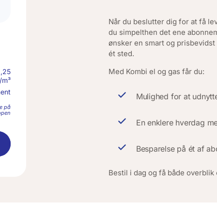
Når du beslutter dig for at få l
du simpelthen det ene abonnemen
ønsker en smart og prisbevidst
ét sted.
Med Kombi el og gas får du:
,25
./m³
ent
Mulighed for at udnytt
ke på
ppen
En enklere hverdag me
Besparelse på ét af a
Bestil i dag og få både overbli