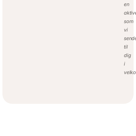
en
aktiv
som
vi
send
til
dig
i
velko