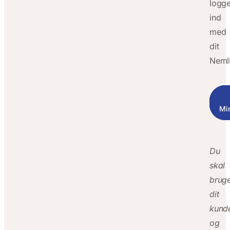
logg
ind
med
dit
NemI
Ti
Mi
di
Du
skal
brug
dit
kund
og