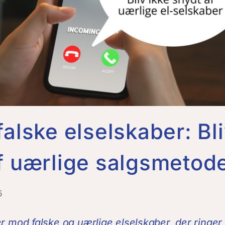
falske elselskaber: Bli
f uærlige salgsmetod
5
r mod falske og uærlige elselskaber, der ringer