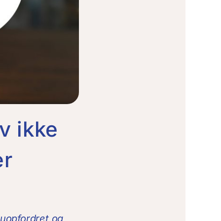
v ikke
er
 uopfordret og