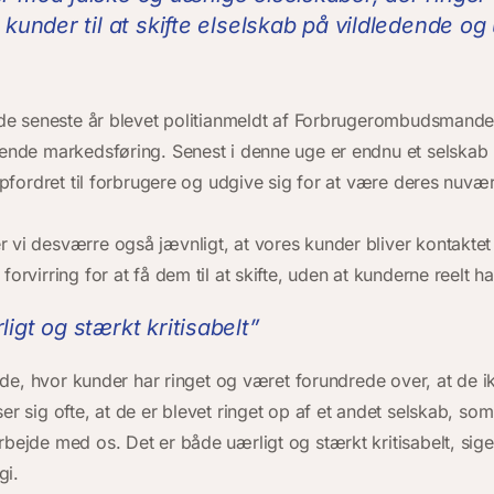
 kunder til at skifte elselskab på vildledende og
i de seneste år blevet politianmeldt af Forbrugerombudsmanden
dende markedsføring. Senest i denne uge er endnu et selskab b
uopfordret til forbrugere og udgive sig for at være deres nuvæ
 vi desværre også jævnligt, at vores kunder bliver kontaktet 
forvirring for at få dem til at skifte, uden at kunderne reelt h
igt og stærkt kritisabelt”
fælde, hvor kunder har ringet og været forundrede over, at de
er sig ofte, at de er blevet ringet op af et andet selskab, som
rbejde med os. Det er både uærligt og stærkt kritisabelt, sig
gi.