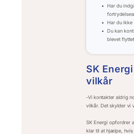
Har du indg
fortrydelses
Har du ikke 
Du kan kont
blevet flytte
SK Energi
vilkår
-Vi kontakter aldrig
vilkår. Det skylder v
SK Energi opfordrer al
klar til at hjælpe, hvi