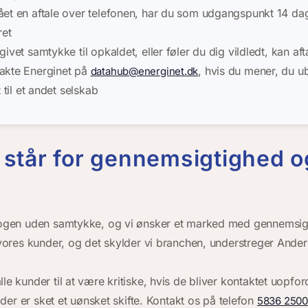
ået en aftale over telefonen, har du som udgangspunkt 14 da
ret
givet samtykke til opkaldet, eller føler du dig vildledt, kan a
akte Energinet på
, hvis du mener, du ub
datahub@energinet.dk
t til et andet selskab
 står for gennemsigtighed o
 nogen uden samtykke, og vi ønsker et marked med gennemsig
i vores kunder, og det skylder vi branchen, understreger Ande
le kunder til at være kritiske, hvis de bliver kontaktet uopford
s der er sket et uønsket skifte. Kontakt os på telefon
5836 2500