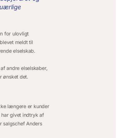
 uærlige
 for ulovligt
levet meldt til
rende elselskab.
af andre elselskaber,
ar ønsket det.
 ikke længere er kunder
 har givet indtryk af
er salgschef Anders