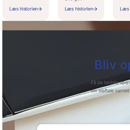
Læs historien
Læs historien
Læs 
Bliv o
Få de bedste spar
din elaftale samle