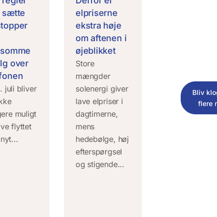
 regler
Derfor er
l sætte
elpriserne
stopper
ekstra høje
om aftenen i
vlsomme
øjeblikket
lg over
Store
efonen
mængder
. juli bliver
solenergi giver
Bliv kl
ikke
lave elpriser i
flere
ere muligt
dagtimerne,
ive flyttet
mens
 nyt...
hedebølge, høj
efterspørgsel
og stigende...