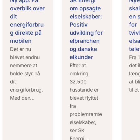
Ny app: Få
SK Energi
Nye
overblik over
om opsagte
ska
dit
elselskaber:
en 
energiforbru
Positiv
for
g direkte på
udvikling for
tvi
mobilen
elbranchen
elsa
og danske
tel
Det er nu
elkunder
blevet endnu
Fra 1
nemmere at
Efter at
det 
holde styr på
omkring
læng
dit
32.500
at bl
energiforbrug.
husstande er
til et
Med den...
blevet flyttet
fra
problemramte
elselskaber,
ser SK
Energi...