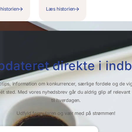
historien
Læs historien
pdateret direkte i in
etips, information om konkurrencer, særlige fordele og de vi
t ét sted. Med vores nyhedsbrev går du aldrig glip af relevan
til hverdagen.
Udfyld formularen og vær med på strømmen!