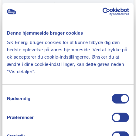
opvarmningsform i boligen
Hvad hører ikke under elvarme?
Denne hjemmeside bruger cookies
SK Energi bruger cookies for at kunne tilbyde dig den
Hybridvarmeløsninger (fx varmepumper
bedste oplevelse på vores hjemmeside. Ved at trykke på
kombineret med fjernvarme eller
ok accepterer du cookie-indstillingerne. Ønsker du at
ændre i dine cookie-indstillinger, kan dette gøres neden
fastbrændselsfyr) – Medmindre elvarmen er
"Vis detaljer".
den dominerende energikilde
El-gulvvarme som supplerende varmekilde –
Hvis der er en anden primær
Samtykkevalg
Nødvendig
opvarmningsform, fx fjernvarme eller oliefyr
Præferencer
For at få reduceret el-afgift på forbruget over
4.000 kWh, skal din bolig være registreret som el-