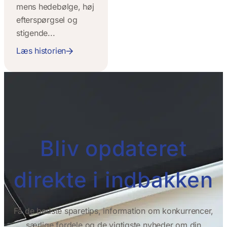
mens hedebølge, høj
efterspørgsel og
stigende...
Læs historien
Bliv opdateret
direkte i indbakken
Få de bedste sparetips, information om konkurrencer,
særlige fordele og de vigtigste nyheder om din