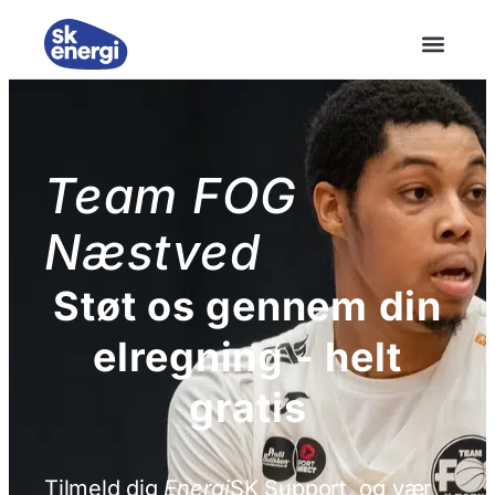
Team FOG
Næstved
Støt os gennem din
elregning - helt
gratis
Tilmeld dig
Energi
SK Support, og vær