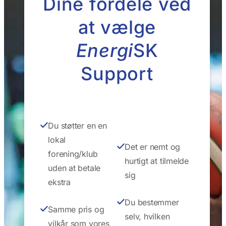
Dine fordele ved
at vælge
Energi
SK
Support
Du støtter en en
lokal
Det er nemt og
forening/klub
hurtigt at tilmelde
uden at betale
sig
ekstra
Du bestemmer
Samme pris og
selv, hvilken
vilkår som vores