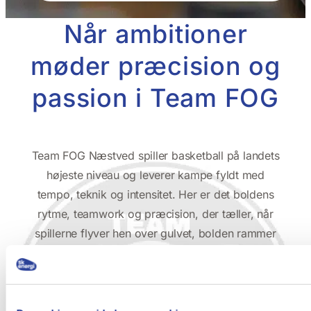
Når ambitioner
møder præcision og
passion i Team FOG
Team FOG Næstved spiller basketball på landets
højeste niveau og leverer kampe fyldt med
tempo, teknik og intensitet. Her er det boldens
rytme, teamwork og præcision, der tæller, når
spillerne flyver hen over gulvet, bolden rammer
nettet, og publikum rejser sig i Arena Næstved.
Med kampene i arenaen danner klubben rammen
om både topbasket og sociale oplevelser for