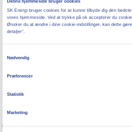
tilskuere, sponsorer og frivillige.
Denne hjemmeside bruger cookies
SK Energi bruger cookies for at kunne tilbyde dig den bedste
Klubben er kendt for sit stærke holdfællesskab,
vores hjemmeside. Ved at trykke på ok accepterer du cookie-i
sin professionelle tilgang og sin evne til at
Ønsker du at ændre i dine cookie-indstillinger, kan dette gør
begejstre. Hver kamp er et bevis på dedikation,
detaljer".
disciplin og spilleglæde både på og uden for
banen. Team FOG Næstved arbejder målrettet for
Samtykkevalg
at udvikle dansk basket og inspirere nye
Nødvendig
generationer af spillere og fans.
Basket hos Team FOG handler om passion, power
Præferencer
og præcision, og om at give alt for holdet, byen
og sporten. Her mærker man energien, lige fra
Statistik
det første tipoff til det sidste buzzer-beat.
Marketing
Læs mere om Team FOG på deres hjemmeside