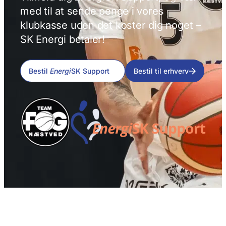
med til at sende penge i vores
klubkasse uden det koster dig noget –
SK Energi betaler!
Bestil
Energi
SK Support
Bestil til erhverv