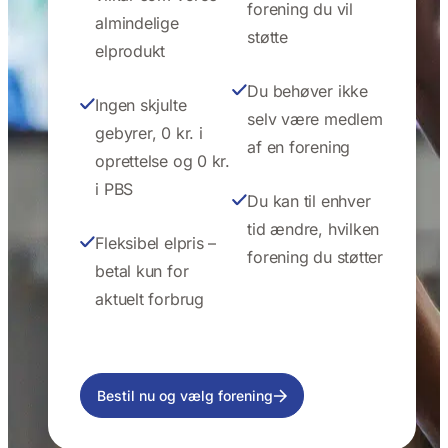
forening du vil
almindelige
støtte
elprodukt
Du behøver ikke
Ingen skjulte
selv være medlem
gebyrer, 0 kr. i
af en forening
oprettelse og 0 kr.
i PBS
Du kan til enhver
tid ændre, hvilken
Fleksibel elpris –
forening du støtter
betal kun for
aktuelt forbrug
Bestil nu og vælg forening