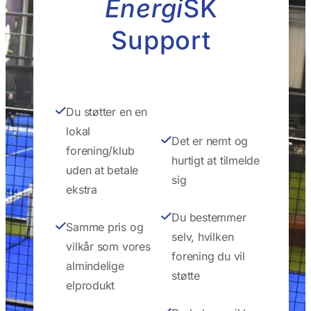
Energi
SK
Support
Du støtter en en
lokal
Det er nemt og
forening/klub
hurtigt at tilmelde
uden at betale
sig
ekstra
Du bestemmer
Samme pris og
selv, hvilken
vilkår som vores
forening du vil
almindelige
støtte
elprodukt