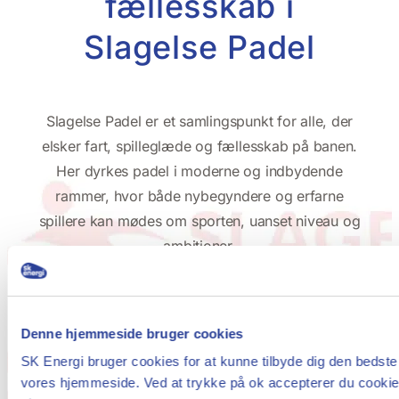
fællesskab i
Slagelse Padel
Slagelse Padel er et samlingspunkt for alle, der
elsker fart, spilleglæde og fællesskab på banen.
Her dyrkes padel i moderne og indbydende
rammer, hvor både nybegyndere og erfarne
spillere kan mødes om sporten, uanset niveau og
ambitioner.
Klubben lægger vægt på at skabe et åbent og
inkluderende miljø, hvor det sociale fællesskab er
Denne hjemmeside bruger cookies
lige så vigtigt som det sportslige. Padel er en
sport, der samler mennesker på tværs af alder og
SK Energi bruger cookies for at kunne tilbyde dig den bedste
vores hjemmeside. Ved at trykke på ok accepterer du cookie-i
erfaring, og i Slagelse Padel er der fokus på både