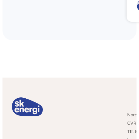
Nordv
CVR:
Tlf. 