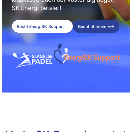
SK Energi betaler!
Bestil
Energi
SK Support
Bestil til erhverv