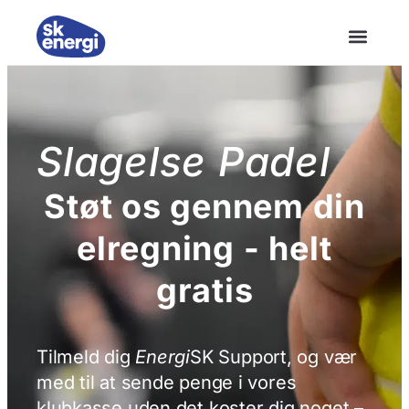
Slagelse Padel
Støt os gennem din
elregning - helt
gratis
Tilmeld dig
Energi
SK Support, og vær
med til at sende penge i vores
klubkasse uden det koster dig noget –