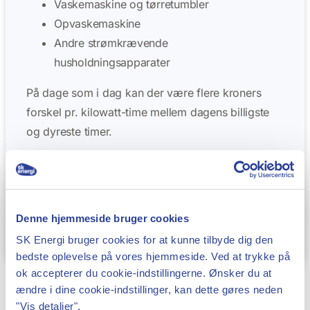
Vaskemaskine og tørretumbler
Opvaskemaskine
Andre strømkrævende
husholdningsapparater
På dage som i dag kan der være flere kroners
forskel pr. kilowatt-time mellem dagens billigste
og dyreste timer.
Hos SK Energi følger vi udviklingen på
energimarkederne tæt og hjælper gerne med
rådgivning om elpriser, elaftaler og energiforbrug.
Denne hjemmeside bruger cookies
Har du spørgsmål, er du altid velkommen til at
kontakte os.
SK Energi bruger cookies for at kunne tilbyde dig den
bedste oplevelse på vores hjemmeside. Ved at trykke på
ok accepterer du cookie-indstillingerne. Ønsker du at
ændre i dine cookie-indstillinger, kan dette gøres neden
"Vis detaljer".