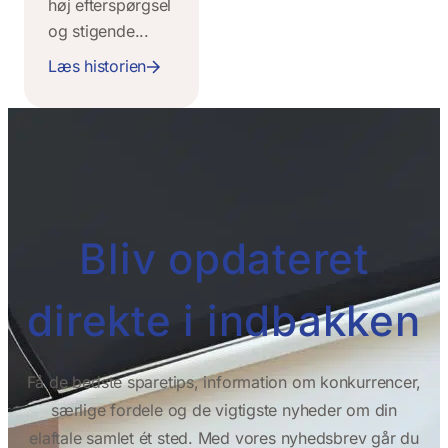
høj efterspørgsel
og stigende...
Læs historien
Bliv opdateret
direkte i indbakken
Få de bedste sparetips, information om konkurrencer,
særlige fordele og de vigtigste nyheder om din
elaftale samlet ét sted. Med vores nyhedsbrev går du