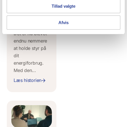
dit
Tillad valgte
energiforbrug
direkte på
Afvis
mobilen
Det er nu blevet
endnu nemmere
at holde styr på
dit
energiforbrug.
Med den...
Læs historien