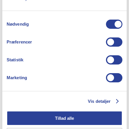
Samtykkevalg
Nødvendig
Læs vores seneste
Præferencer
nyheder
Statistik
Marketing
Vis detaljer
Ny app: Få
Tillad alle
overblik over