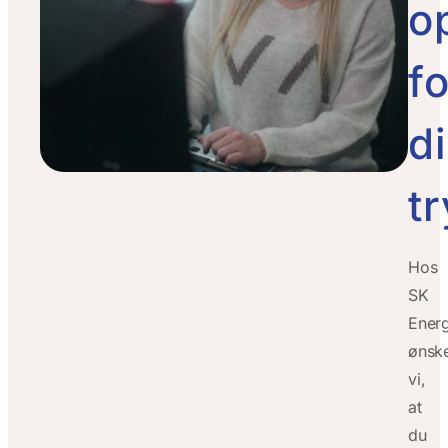
o
fo
d
t
Hos
SK
Energ
ønsk
vi,
at
du