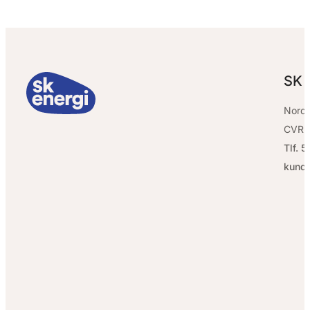
SK 
Nordv
CVR:
Tlf. 
kund