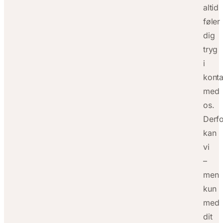
altid
føler
dig
tryg
i
kont
med
os.
Derfo
kan
vi
–
men
kun
med
dit